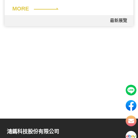
區」、「材料專區」、「綠色製造概念區」、「人才培育特
MORE
展」等12大展覽主題專區，匯聚業界精英和專業人士，共同
商討解決方案、建立合作關係。
最新展覽
鴻鎷致力於提倡ESG企業永續環境議題，並提供客戶最完善
的服務，感謝各位貴賓們這三天的參訪與探討，若有任何服
務不周的部分，歡迎蒞臨來信指教，給予我們改善服務的機
會。若有任何照片資訊需求，亦歡迎來信聯繫，再次感謝
您！
鴻鎷科技股份有限公司