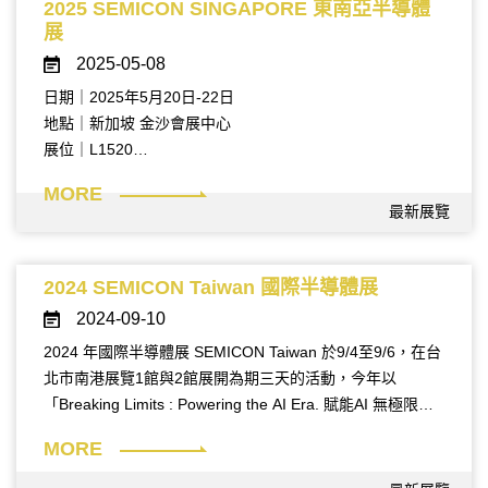
的最新進展。在技術前沿之外，展會也深入探討供應鏈韌
2025 SEMICON SINGAPORE 東南亞半導體
性、永續製造、地緣戰略挑戰及人才培育等議題，全面呈現
展
半導體產業的機會與挑戰。
2025-05-08
日期｜2025年5月20日-22日
透過這場展覽，台灣再次展現其在全球半導體供應鏈中的關
地點｜新加坡 金沙會展中心
鍵地位與技術領導實力，引領未來科技發展方向。
展位｜L1520
2025東南亞半導體展即將到來，展覽攤位將提供鴻鎷產品資
MORE
訊與技術簡介，
展覽日期：
最新展覽
歡迎蒞臨索取，了解「SPTS/KLA解決方案」與「靜電消散
2025年9月10日 至 12日
解決方案」之應用服務。
若有相關需求，請隨時聯繫 hmsales@hommer.com.tw，謝
2024 SEMICON Taiwan 國際半導體展
展覽地點：
謝。
2024-09-10
南港展覽館2館1樓 展位Q5130
2024 年國際半導體展 SEMICON Taiwan 於9/4至9/6，在台
北市南港展覽1館與2館展開為期三天的活動，今年以
「Breaking Limits : Powering the AI Era. 賦能AI 無極限」
為主軸，使用3,700個攤位，匯聚超過1,100間廠商，規模再
歡迎蒞臨 Q5130 展位，一同探索智慧製造的未來！
MORE
締新高！
SEMICON 2025，期待與您相會！
鴻鎷科技衷心感謝所有貴賓們的共襄盛舉，您的參訪與探