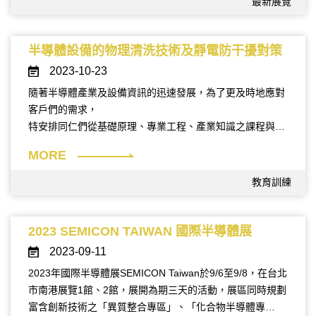
最新展覽
討，將會成為我們持續進步的基石，若有任何服務不周的部
分，請不吝給予指教，提供我們改善與彌補的機會。若有任
何照片需求，亦歡迎來信聯繫，期待明年的相見！
半導體設備的物理清洗技術及靜電防干擾對策
2023-10-23
隨著半導體產業及設備資訊的迅速發展，為了更及時地應對
客戶們的需求，
特安排同仁們從基礎原理、專業工程、產業知識之課程與討
論，
MORE
期許團隊能有進一步成長，提供您更專業的服務資訊！
教育訓練
2023 SEMICON TAIWAN 國際半導體展
2023-09-11
2023年國際半導體展SEMICON Taiwan於9/6至9/8，在台北
市南港展覽1館、2館，展開為期三天的活動，展區同時規劃
富含創新技術之「異質整合專區」、「化合物半導體專