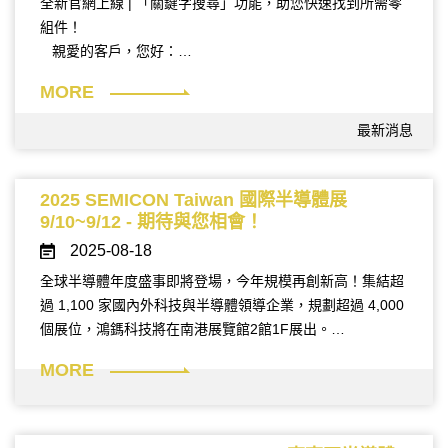
全新官網上線 | 「關鍵字搜尋」功能，助您快速找到所需零
組件！
親愛的客戶，您好：
隨著網站的上線優化，為了讓您能夠更方便地找到所需的
MORE
產品，
特別增設 「關鍵字搜尋」 功能，讓查找零組件變得更加
最新消息
快速高效！‧ 如何使用「關鍵字搜尋」功能？
1.進入鴻鎷官網 2.在搜尋欄中 輸入產品 PN
3.即時獲取 相關零組件資訊，節省您的時間‧ 若有問題
2025 SEMICON Taiwan 國際半導體展
需要協助，歡迎來信詢問！
9/10~9/12 - 期待與您相會！
如果您在搜尋過程中遇到任何問題，或是需要進一步的技
2025-08-18
術支援，歡迎隨時 來信聯繫。
全球半導體年度盛事即將登場，今年規模再創新高！集結超
專業團隊將即時進行回覆，為您提供最適合的解決方案！
過 1,100 家國內外科技與半導體領導企業，規劃超過 4,000
聯繫信箱：hmsales@hommer.com.tw
個展位，鴻鎷科技將在南港展覽館2館1F展出。
聯繫電話：(03) 313-7490
MORE
本次展會聚焦 AI 晶片、先進封裝、3D IC、Chiplet、
FOPLP、異質整合、矽光子、量子運算、HBM 高頻寬記憶
體等 13 大熱門技術主題，全面揭示從晶片設計到智慧製造